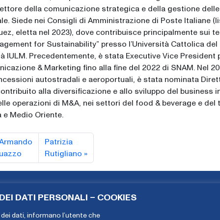
ettore della comunicazione strategica e della gestione delle 
e. Siede nei Consigli di Amministrazione di Poste Italiane (l
Suez, eletta nel 2023), dove contribuisce principalmente sui t
gement for Sustainability” presso l’Università Cattolica del
tà IULM. Precedentemente, è stata Executive Vice President 
unicazione & Marketing fino alla fine del 2022 di SNAM. Nel 2
ncessioni autostradali e aeroportuali, è stata nominata Diret
ontribuito alla diversificazione e allo sviluppo del business in
nelle operazioni di M&A, nei settori del food & beverage e del 
a e Medio Oriente.
Armando
Patrizia
uazzo
Rutigliano
EI DATI PERSONALI – COOKIES
Copyright The European House - Ambrosetti - Gennaio 2026
dei dati,
informano l’utente che