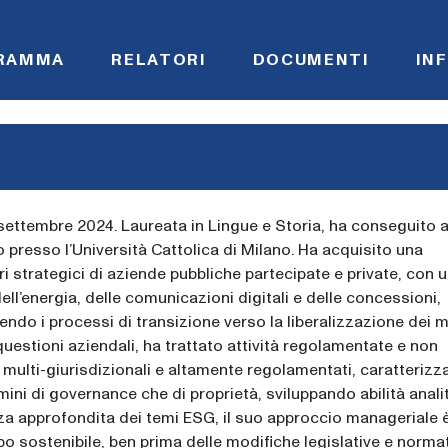
RAMMA
RELATORI
DOCUMENTI
IN
a settembre 2024. Laureata in Lingue e Storia, ha conseguito
 presso l’Università Cattolica di Milano. Ha acquisito una
ri strategici di aziende pubbliche partecipate e private, con 
ell’energia, delle comunicazioni digitali e delle concessioni,
do i processi di transizione verso la liberalizzazione dei m
uestioni aziendali, ha trattato attività regolamentate e non
 multi-giurisdizionali e altamente regolamentati, caratterizza
mini di governance che di proprietà, sviluppando abilità anali
za approfondita dei temi ESG, il suo approccio manageriale 
 sostenibile, ben prima delle modifiche legislative e normat