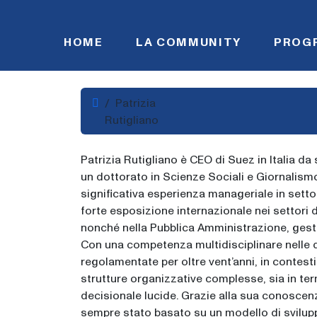
Skip to content
HOME
LA COMMUNITY
PROG
Home
Patrizia
Rutigliano
Patrizia Rutigliano è CEO di Suez in Italia d
un dottorato in Scienze Sociali e Giornalismo
significativa esperienza manageriale in setto
forte esposizione internazionale nei settori d
nonché nella Pubblica Amministrazione, gesten
Con una competenza multidisciplinare nelle q
regolamentate per oltre vent’anni, in contesti
strutture organizzative complesse, sia in ter
decisionale lucide. Grazie alla sua conoscen
sempre stato basato su un modello di sviluppo