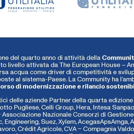
one del quarto anno di attività della
Community 
lto livello attivata da The European House – Amb
rsa acqua come driver di competitività e svilup
oposte al sistema-Paese. La Community ha l’am
corso di modernizzazione e rilancio sostenib
rtici delle aziende Partner della quarta edizio
dotto Pugliese, Celli Group, Hera, Intesa Sanpa
 Associazione Nazionale Consorzi di Gestione 
ric, Engineering, Suez, Xylem, AcegasApsAmga, A
avoro, Crédit Agricole, CVA – Compagnia Valdos