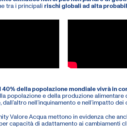
e tra i principali
rischi globali ad alta probabi
il 40% della popolazione mondiale vivrà in con
della popolazione e della produzione alimentare 
dall’altro nell’inquinamento e nell’impatto dei
nity Valore Acqua mettono in evidenza che anch
per capacità di adattamento ai cambiamenti cl