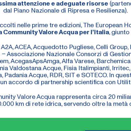
assima attenzione e adeguate risorse
(parten
dal Piano Nazionale di Ripresa e Resilienza).
accolti nelle prime tre edizioni, The European 
 Community Valore Acqua per l’Italia
, giunto
 A2A, ACEA, Acquedotto Pugliese, Celli Group, 
 – Associazione Nazionale Consorzi di Gestione 
ylem, AcegasApsAmga, Alfa Varese, Barchemical
a Valdostana Acque, Fisia Italimpianti, Irrite
, Padania Acque, RDR, SIT e SOTECO. In quest
 un accordo di partnership scientifica con Utilit
ity Valore Acqua rappresenta circa 20 miliard
0.000 km di rete idrica, servendo oltre la metà de