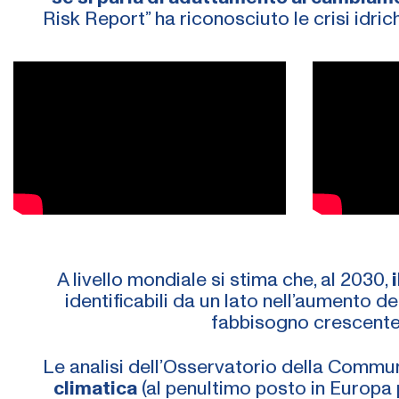
Risk Report” ha riconosciuto le crisi idrich
A livello mondiale si stima che, al 2030,
identificabili da un lato nell’aumento 
fabbisogno crescente, 
Le analisi dell’Osservatorio della Commu
climatica
(al penultimo posto in Europa 