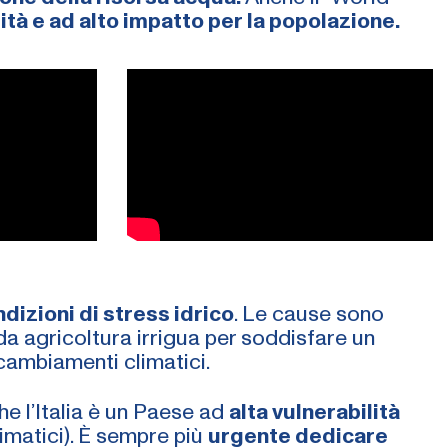
lità e ad alto impatto per la popolazione.
dizioni di stress idrico
. Le cause sono
da agricoltura irrigua per soddisfare un
 cambiamenti climatici.
e l’Italia è un Paese ad
alta vulnerabilità
imatici). È sempre più
urgente dedicare