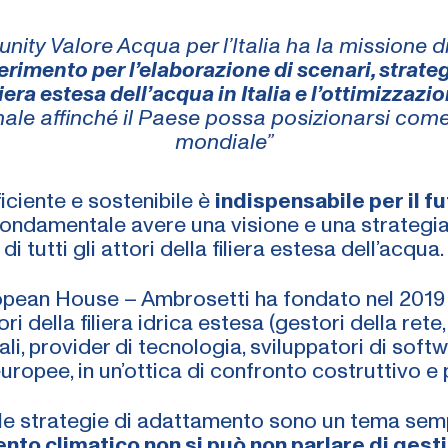
ty Valore Acqua per l’Italia ha la missione di
ferimento per l’elaborazione di scenari, strateg
iliera estesa dell’acqua in Italia e l’ottimizzaz
nale affinché il Paese possa posizionarsi
come
mondiale”
ficiente e sostenibile è
indispensabile per il fu
fondamentale avere una visione e una strategia
di tutti gli attori della filiera estesa dell’acqua.
ropean House – Ambrosetti ha fondato nel 2019
ori della filiera idrica estesa (gestori della ret
li, provider di tecnologia, sviluppatori di softwar
europee, in un’ottica di confronto costruttivo 
le strategie di adattamento sono un tema sempre
nto climatico non si può non parlare di gesti