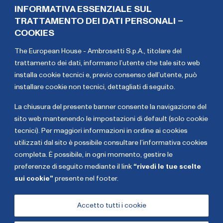
Water supportando le aziende idriche in alcuni dei
INFORMATIVA ESSENZIALE SUL
principali progetti di settore. Recentemente ha esteso il
TRATTAMENTO DEI DATI PERSONALI –
suo perimetro di azione dall’Operation Technology
COOKIES
all’Information Technology ed alla convergenza OT/IT. È
The European House - Ambrosetti S.p.A., titolare del
stato l’ideatore della prima Metaverse Experience per il
trattamento dei dati,
informano l’utente che tale sito web
settore dell’Acqua presentato al Festival dell’Acqua 2022
installa cookie tecnici e, previo consenso dell’utente, può
in collaborazione con SMAT. Si è laureato a pieni voti in
installare cookie non tecnici, dettagliati di seguito
.
Business Administration presso la SAA – School of
Management di Torino ed ha successivamente
La chiusura del presente banner consente la navigazione del
conseguito un Master in Blockchain Management.
sito web mantenendo le impostazioni di default (solo cookie
tecnici). Per maggiori informazioni in ordine ai cookies
Alessandro
Pasquale
utilizzati dal sito è possibile consultare l’informativa cookies
Cecchi
Coccaro
completa. È possibile, in ogni momento, gestire le
preferenze di seguito mediante il link
“rivedi le tue scelte
sui cookie”
presente nel footer.
Copyright The European House - Ambrosetti - Gennaio
2026
Accetto tutti i cookie