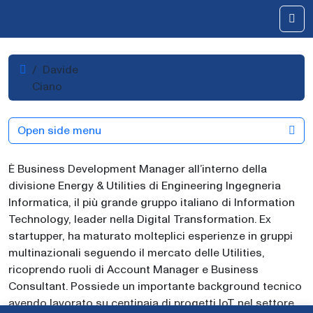
Skip to content
Me
Home
Davide
Ciano
Open side menu
È Business Development Manager all’interno della
divisione Energy & Utilities di Engineering Ingegneria
Informatica, il più grande gruppo italiano di Information
Technology, leader nella Digital Transformation. Ex
startupper, ha maturato molteplici esperienze in gruppi
multinazionali seguendo il mercato delle Utilities,
ricoprendo ruoli di Account Manager e Business
Consultant. Possiede un importante background tecnico
avendo lavorato su centinaia di progetti IoT nel settore