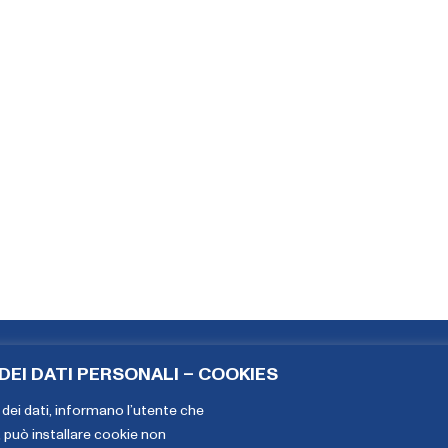
EI DATI PERSONALI – COOKIES
Copyright The European House - Ambrosetti - Gennaio 2026
dei dati,
informano l’utente che
, può installare cookie non