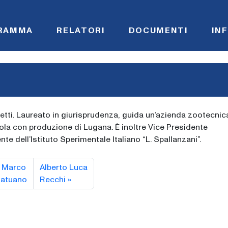
RAMMA
RELATORI
DOCUMENTI
IN
etti. Laureato in giurisprudenza, guida un’azienda zootecnic
icola con produzione di Lugana. È inoltre Vice Presidente
nte dell’Istituto Sperimentale Italiano “L. Spallanzani”.
Marco
Alberto Luca
atuano
Recchi