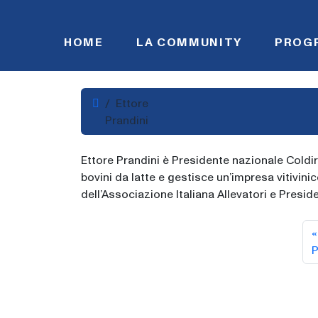
Skip to content
HOME
LA COMMUNITY
PROG
Home
Ettore
Prandini
Ettore Prandini è Presidente nazionale Coldir
bovini da latte e gestisce un’impresa vitivin
dell’Associazione Italiana Allevatori e Preside
P