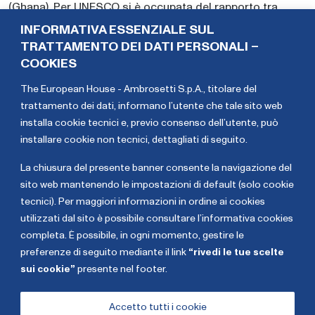
(Ghana). Per UNESCO si è occupata del rapporto tra
acqua e ruoli di genere nel monitoraggio delle risorse
INFORMATIVA ESSENZIALE SUL
idriche globali nell’ottica degli Obiettivi di Sviluppo
TRATTAMENTO DEI DATI PERSONALI –
Sostenibile ONU (SDGs 2015-2030). Esperta di impronta
COOKIES
idrica e acqua virtuale, i suoi ambiti di interesse sono
The European House - Ambrosetti S.p.A., titolare del
focalizzati sul rapporto acqua-cibo- sostenibilità
trattamento dei dati,
informano l’utente che tale sito web
dell’industria agroalimentare e sul nesso tra cibo, acqua
installa cookie tecnici e, previo consenso dell’utente, può
e commercio globale, attraverso lo studio dei flussi di
installare cookie non tecnici, dettagliati di seguito
.
acqua virtuale e dell’impronta idrica delle società. È co-
autrice del volume “L’acqua che mangiamo” (Edizioni
La chiusura del presente banner consente la navigazione del
Ambiente, 2013).
sito web mantenendo le impostazioni di default (solo cookie
tecnici). Per maggiori informazioni in ordine ai cookies
Maurizio
Veronica
utilizzati dal sito è possibile consultare l’informativa cookies
Giugni
Manfredi
completa. È possibile, in ogni momento, gestire le
preferenze di seguito mediante il link
“rivedi le tue scelte
sui cookie”
presente nel footer.
Copyright The European House - Ambrosetti - Gennaio
2026
Accetto tutti i cookie