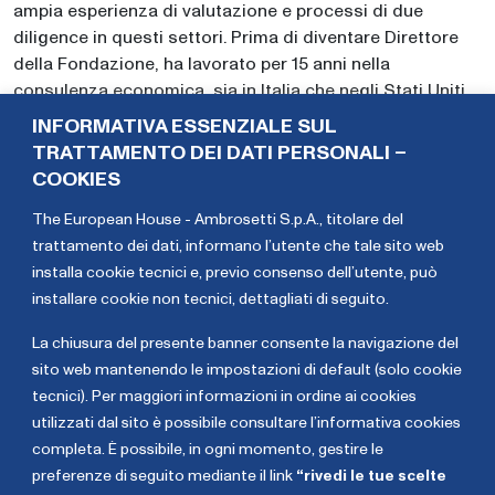
ampia esperienza di valutazione e processi di due
diligence in questi settori. Prima di diventare Direttore
della Fondazione, ha lavorato per 15 anni nella
consulenza economica, sia in Italia che negli Stati Uniti,
lavorando presso The Brattle Group e, prima, presso
INFORMATIVA ESSENZIALE SUL
NERA Economic Consulting, assistendo banche, fondi
TRATTAMENTO DEI DATI PERSONALI –
azionari, istituzioni e società che operano in mercati
COOKIES
regolamentati e le industrie di rete. Francesca
The European House - Ambrosetti S.p.A., titolare del
Mazzarella ha un
PhD
in Economia conseguito presso
trattamento dei dati,
informano l’utente che tale sito web
l’Università di Roma Tre, con un periodo
installa cookie tecnici e, previo consenso dell’utente, può
di
visiting
presso la Stanford University (USA), un
M.Sc
.
installare cookie non tecnici, dettagliati di seguito
.
in Economics presso la London School of Economics e
una Laurea in Finanza ed Economia presso l’Università
La chiusura del presente banner consente la navigazione del
Bocconi di Milano.
sito web mantenendo le impostazioni di default (solo cookie
tecnici). Per maggiori informazioni in ordine ai cookies
Benedetta
Mariangela
utilizzati dal sito è possibile consultare l’informativa cookies
Brioschi
Pira
completa. È possibile, in ogni momento, gestire le
preferenze di seguito mediante il link
“rivedi le tue scelte