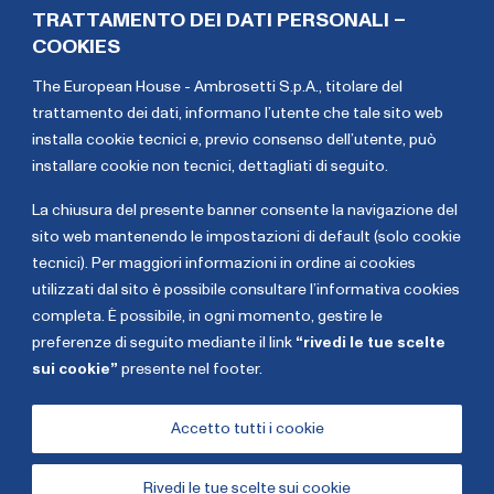
settori dell’energia, dei trasporti e delle
TRATTAMENTO DEI DATI PERSONALI –
telecomunicazioni e ha ampia esperienza di valutazione
COOKIES
e processi di due diligence in questi settori. Francesca
The European House - Ambrosetti S.p.A., titolare del
Mazzarella ha un PhD in economia conseguito presso
trattamento dei dati,
informano l’utente che tale sito web
l’Università di Roma Tre, con un periodo di visiting
installa cookie tecnici e, previo consenso dell’utente, può
presso la Stanford University (USA), un M.Sc. in
installare cookie non tecnici, dettagliati di seguito
.
economics presso la London School of Economics e
una laurea in economia e finanza presso l’Università
La chiusura del presente banner consente la navigazione del
Bocconi di Milano.
sito web mantenendo le impostazioni di default (solo cookie
tecnici). Per maggiori informazioni in ordine ai cookies
Grammenos
Francesca
utilizzati dal sito è possibile consultare l’informativa cookies
Mastrojeni
Mazzarella
completa. È possibile, in ogni momento, gestire le
preferenze di seguito mediante il link
“rivedi le tue scelte
sui cookie”
presente nel footer.
Copyright The European House - Ambrosetti - Gennaio
2026
Accetto tutti i cookie
Rivedi le tue scelte sui cookie