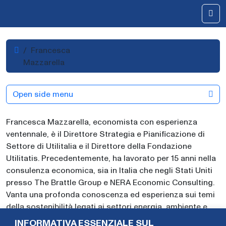
Skip to content
Me
Home
Francesca
Mazzarella
Open side menu
Francesca Mazzarella, economista con esperienza
ventennale, è il Direttore Strategia e Pianificazione di
Settore di Utilitalia e il Direttore della Fondazione
Utilitatis. Precedentemente, ha lavorato per 15 anni nella
consulenza economica, sia in Italia che negli Stati Uniti
presso The Brattle Group e NERA Economic Consulting.
Vanta una profonda conoscenza ed esperienza sui temi
della sostenibilità legati ai settori energia, ambiente e
acqua, è esperta di regolamentazione dei mercati nei
INFORMATIVA ESSENZIALE SUL