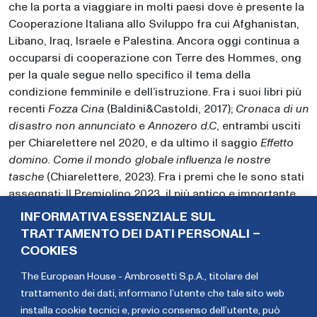
che la porta a viaggiare in molti paesi dove è presente la
Cooperazione Italiana allo Sviluppo fra cui Afghanistan,
Libano, Iraq, Israele e Palestina. Ancora oggi continua a
occuparsi di cooperazione con Terre des Hommes, ong
per la quale segue nello specifico il tema della
condizione femminile e dell’istruzione. Fra i suoi libri più
recenti
Fozza Cina
(Baldini&Castoldi, 2017);
Cronaca di un
disastro non annunciato
e
Annozero d.C
, entrambi usciti
per Chiarelettere nel 2020, e da ultimo il saggio
Effetto
domino. Come il mondo globale influenza le nostre
tasche
(Chiarelettere, 2023). Fra i premi che le sono stati
assegnati: Il Premiolino 2023, il più antico e importante
riconoscimento dedicato al mondo dell’informazione, e
INFORMATIVA ESSENZIALE SUL
prima il Premio Amerigo, il Globo per il Giornalismo
TRATTAMENTO DEI DATI PERSONALI –
nell’ambito del Festival Internazionale della Letteratura
COOKIES
di Viaggio e il Premio Internazionale Buone Pratiche,
The European House - Ambrosetti S.p.A., titolare del
ricevuto dal Parlamento Europeo e News Reminder. Su
trattamento dei dati,
informano l’utente che tale sito web
Linkedin cura la rubrica #3fattori, con cui la mattina
installa cookie tecnici e, previo consenso dell’utente, può
spiega con linguaggio semplice gli elementi che