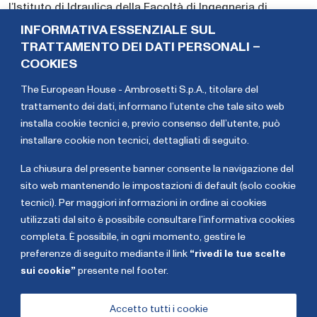
l’Istituto di Idraulica della Facoltà di Ingegneria di
Palermo dal novembre 1994. È stato Professore
INFORMATIVA ESSENZIALE SUL
Ordinario di Costruzioni Idrauliche e Gestione delle
TRATTAMENTO DEI DATI PERSONALI –
Risorse Idriche presso l’Università di Palermo da
COOKIES
novembre 2001 sino ad ottobre 2023. Autore di circa 140
The European House - Ambrosetti S.p.A., titolare del
pubblicazioni su libri, riviste nazionali ed internazionali
trattamento dei dati,
informano l’utente che tale sito web
ed atti di convegni nazionali ed internazionali su
installa cookie tecnici e, previo consenso dell’utente, può
idrologia, costruzioni idrauliche, gestione dei sistemi
installare cookie non tecnici, dettagliati di seguito
.
idrici ed economia delle risorse idriche, oggi è
Presidente della Fondazione Utilitatis ed è oggi uno dei
La chiusura del presente banner consente la navigazione del
maggiori esperti italiani di risorse idriche.
sito web mantenendo le impostazioni di default (solo cookie
tecnici). Per maggiori informazioni in ordine ai cookies
Francesca
Mario Rosario
utilizzati dal sito è possibile consultare l’informativa cookies
Mazzarella
Mazzola
completa. È possibile, in ogni momento, gestire le
preferenze di seguito mediante il link
“rivedi le tue scelte
sui cookie”
presente nel footer.
Copyright The European House - Ambrosetti - Gennaio
2026
Accetto tutti i cookie