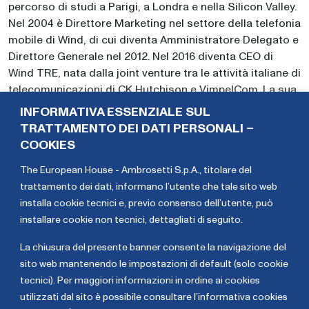
percorso di studi a Parigi, a Londra e nella Silicon Valley.
Nel 2004 è Direttore Marketing nel settore della telefonia
mobile di Wind, di cui diventa Amministratore Delegato e
Direttore Generale nel 2012. Nel 2016 diventa CEO di
Wind TRE, nata dalla joint venture tra le attività italiane di
telecomunicazioni di CK Hutchison e VimpelCom. La sua
carriera prosegue poi come di Amministratore Delegato
INFORMATIVA ESSENZIALE SUL
di KPN e di Sky Italia, dove rimane in carica fino a giugno
TRATTAMENTO DEI DATI PERSONALI –
del 2021. Nel 2021 ha presieduto la Task Force B20, uno
COOKIES
dei più autorevoli engagement groups istituiti dal G20. Il
The European House - Ambrosetti S.p.A., titolare del
primo ottobre del 2021 diventa il nuovo CEO di
trattamento dei dati,
informano l’utente che tale sito web
Engineering. Dal 2005 è docente di Marketing e Digital
installa cookie tecnici e, previo consenso dell’utente, può
Marketing presso l’Università & Business School Guido
installare cookie non tecnici, dettagliati di seguito
.
Carli Luiss di Roma. È membro del Consiglio di
Amministrazione di Mediobanca e dell’Advisory Board di
La chiusura del presente banner consente la navigazione del
WPP/The European House – Ambrosetti.
sito web mantenendo le impostazioni di default (solo cookie
tecnici). Per maggiori informazioni in ordine ai cookies
Serena
Barbara
utilizzati dal sito è possibile consultare l’informativa cookies