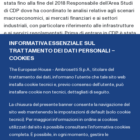
stata fino alla fine del 2018 Responsabile dell’Area Studi
di CDP dove ha coordinato le analisi relative agli scenari
macroeconomici, ai mercati finanziari e ai settori
industriali, con particolare riferimento alle infrastrutture
e ai servizi regolamentati. Prima di entrare in CDP è stata
Rsponsabile dell’Unità Regulated Sectors and
INFORMATIVA ESSENZIALE SUL
Infrastructures di UniCredit (Divisione Corporate &
TRATTAMENTO DEI DATI PERSONALI –
Investment Banking) dove ha coordinato le attività di
COOKIES
analisi e marketing strategico con riferimento al settore
The European House - Ambrosetti S.p.A., titolare del
pubblico e alle infrastrutture. Precedentemente è stata
trattamento dei dati,
informano l’utente che tale sito web
Responsabile del Servizio Studi di Mediocredito
installa cookie tecnici e, previo consenso dell’utente, può
Centrale (Gruppo Capitalia) curando anche le iniziative di
installare cookie non tecnici, dettagliati di seguito
.
ricerca relative all’Osservatorio sulle PMI e il
monitoraggio degli strumenti nazionali e regionali di
La chiusura del presente banner consente la navigazione del
incentivo alle imprese.
sito web mantenendo le impostazioni di default (solo cookie
tecnici). Per maggiori informazioni in ordine ai cookies
Federica
Alessandro
utilizzati dal sito è possibile consultare l’informativa cookies
Brignone
Cecchi
completa. È possibile, in ogni momento, gestire le