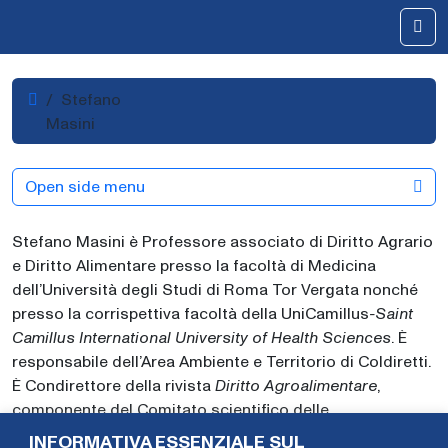
Skip to content
Me
Home
Stefano
Masini
Open side menu
Stefano Masini è Professore associato di Diritto Agrario
e Diritto Alimentare presso la facoltà di Medicina
dell’Università degli Studi di Roma Tor Vergata nonché
presso la corrispettiva facoltà della UniCamillus
-Saint
Camillus International University of Health Sciences
. È
responsabile dell’Area Ambiente e Territorio di Coldiretti.
È Condirettore della rivista
Diritto Agroalimentare
,
componente del Comitato scientifico delle
riviste
Giustizia Civile
,
Aestimum
non che
SILVAE
(Rivista
INFORMATIVA ESSENZIALE SUL