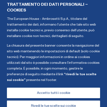
tecnico-scientifica ambientale dell’Arma dei
TRATTAMENTO DEI DATI PERSONALI –
Carabinieri)
.
Collabora alla Rassegna dell’Arma dei
COOKIES
Carabinieri e alla rivista “
Il Carabiniere
”. È autore di
The European House - Ambrosetti S.p.A., titolare del
numerosi libri, quali:
Abusi di filiera (agro-alimentare) e
trattamento dei dati,
informano l’utente che tale sito web
giustizia del contratto
(Cacucci 2022);
Corso di diritto
installa cookie tecnici e, previo consenso dell’utente, può
alimentare
(Sesta edizione, Giuffrè, 2022);
Appunti per la
installare cookie non tecnici, dettagliati di seguito
.
riforma in materia di reati agroalimentari
(Cacucci,
2016);
«Tracce» di diritto agrario
(Cacucci, 2019);
Una
La chiusura del presente banner consente la navigazione del
mappa delle funzioni
(2014).
sito web mantenendo le impostazioni di default (solo cookie
tecnici). Per maggiori informazioni in ordine ai cookies
Celeste
Renato
utilizzati dal sito è possibile consultare l’informativa cookies
Lanzoni
Mazzoncini
completa. È possibile, in ogni momento, gestire le
preferenze di seguito mediante il link
“rivedi le tue scelte
sui cookie”
presente nel footer.
Copyright The European House - Ambrosetti - Gennaio
2026
Accetto tutti i cookie
Rivedi le tue scelte sui cookie