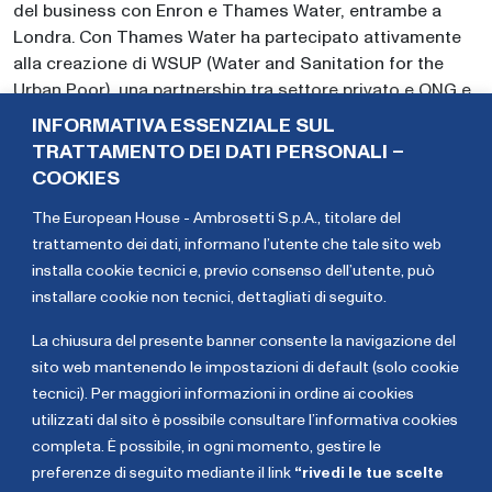
del business con Enron e Thames Water, entrambe a
Londra. Con Thames Water ha partecipato attivamente
alla creazione di WSUP (Water and Sanitation for the
Urban Poor), una partnership tra settore privato e ONG e
mondo accademico che si occupa di fornire servizi idrici
INFORMATIVA ESSENZIALE SUL
e igienico-sanitari sostenibili nelle aree periurbane dei
TRATTAMENTO DEI DATI PERSONALI –
Paesi in via di sviluppo. Da quando è entrato a far parte
COOKIES
della BEI nel 2006, è stato responsabile di un ampio
The European House - Ambrosetti S.p.A., titolare del
portafoglio di progetti del settore idrico finanziati dalla
trattamento dei dati,
informano l’utente che tale sito web
Banca sia all’interno che all’esterno dell’Europa
installa cookie tecnici e, previo consenso dell’utente, può
attraverso una serie di prodotti finanziari. Dal 2016 al
installare cookie non tecnici, dettagliati di seguito
.
2023 è stato a capo della Divisione Sicurezza e
Resilienza Idrica all’interno della Direzione Progetti della
La chiusura del presente banner consente la navigazione del
Banca.
sito web mantenendo le impostazioni di default (solo cookie
tecnici). Per maggiori informazioni in ordine ai cookies
Elena
Giacomo
utilizzati dal sito è possibile consultare l’informativa cookies
Ugolini
Solbiati
completa. È possibile, in ogni momento, gestire le
preferenze di seguito mediante il link
“rivedi le tue scelte