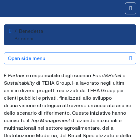
Skip to content
Me
Home
Benedetta
Brioschi
Open side menu
È
Partner
e responsabile degli scenari
Food&Retail
e
Sustainability
di TEHA Group. Ha lavorato negli ultimi
anni in diversi progetti realizzati da TEHA Group per
clienti pubblici e privati, finalizzati allo sviluppo
di una visione strategica attraverso un’accurata analisi
dello scenario di riferimento. Queste iniziative hanno
coinvolto il
Top Management
di aziende nazionali e
multinazionali nel settore agroalimentare, della
Distribuzione Moderna, del Retail Specializzato e della