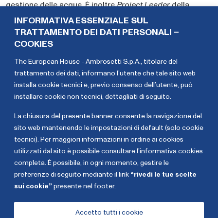
gestione delle acque. È inoltre
Project Leader
della
Community Valore Acqua per l’Italia, della Community
INFORMATIVA ESSENZIALE SUL
Retail 5.0 e della Community Food&Beverage di TEHA
TRATTAMENTO DEI DATI PERSONALI –
Group fin dalla loro prima edizione. Ha lavorato nel
COOKIES
Dipartimento di Economia della London School of
The European House - Ambrosetti S.p.A., titolare del
Economics e dell’Università Bocconi, specializzandosi in
trattamento dei dati,
informano l’utente che tale sito web
Economia dello Sviluppo ed Econometria. In precedenza,
installa cookie tecnici e, previo consenso dell’utente, può
ha lavorato presso l’UNIDO – United Nations Industrial
installare cookie non tecnici, dettagliati di seguito
.
Development Organization a Vienna. Si è laureata
cum
laude
in Economics and Social Sciences presso
La chiusura del presente banner consente la navigazione del
l’Università Bocconi.
sito web mantenendo le impostazioni di default (solo cookie
tecnici). Per maggiori informazioni in ordine ai cookies
Benedetta
Luca
utilizzati dal sito è possibile consultare l’informativa cookies
Brioschi
Dal Fabbro
completa. È possibile, in ogni momento, gestire le
preferenze di seguito mediante il link
“rivedi le tue scelte
sui cookie”
presente nel footer.
Copyright The European House - Ambrosetti - Gennaio
2026
Accetto tutti i cookie