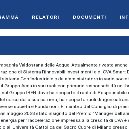
RAMMA
RELATORI
DOCUMENTI
IN
mpagnia Valdostana delle Acque. Attualmente riveste anche i
trazione di Sistema Rinnovabili Investimenti e di CVA Smart 
 sistema Confindustriale e da amministratore in varie societ
 il Gruppo Acea in vari ruoli con primarie responsabilità nell’
to nel Gruppo IREN dove ha ricoperto il ruolo di Responsabile 
el corso della sua carriera, ha ricoperto ruoli dirigenziali an
iverse società e Fondazioni. È membro del Consiglio di pres
a. Nel maggio 2023 stato insignito del Premio “Manager dell’a
e energia per “l’accelerazione impressa alla crescita di CVA e 
o all’Università Cattolica del Sacro Cuore di Milano presso 