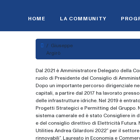
Skip to content
HOME
LA COMMUNITY
PROG
Home
Giuseppe
Argirò
Dal 2021 è Amministratore Delegato della Co
ruolo di Presidente del Consiglio di Amminis
Dopo un importante percorso dirigenziale nel
capitali, a partire dal 2017 ha lavorato presso
delle infrastrutture idriche. Nel 2019 è entra
Progetti Strategici e Permitting del Gruppo. N
sistema camerale ed è stato Consigliere in d
e del consiglio direttivo di Elettricità Futur
Utilities Andrea Gilardoni 2022” per il settor
rinnovabili”. Laureato in Economia e Commerci