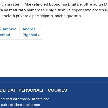
un master in Marketing ed Economia Digitale, oltre ad un M
vità ha maturato numerose e significative esperienze professi
i società private e partecipate, anche quotate.
Antonio
Andrea
Amati
Bignami
EI DATI PERSONALI – COOKIES
Copyright The European House - Ambrosetti - Gennaio 2026
dei dati,
informano l’utente che
, può installare cookie non