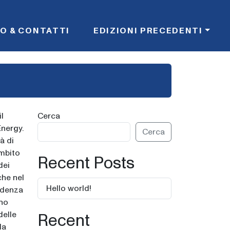
FO & CONTATTI
EDIZIONI PRECEDENTI
l
Cerca
Energy.
Cerca
à di
ambito
Recent Posts
dei
che nel
Hello world!
idenza
nno
delle
Recent
la