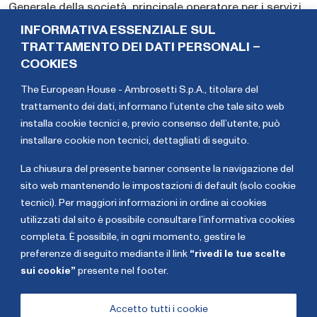
Generale della società, principale operatore per i servizi
idrici e di depurazione per oltre 3 milioni di persone nel
INFORMATIVA ESSENZIALE SUL
sud della Francia. In precedenza, ha ricoperto diversi
TRATTAMENTO DEI DATI PERSONALI –
incarichi nella pubblica amministrazione francese, con
COOKIES
responsabilità crescenti nel Syndicat du Verdon, nel
The European House - Ambrosetti S.p.A., titolare del
Conseil régional Provence-Alpes-Côte d’Azur e nel
trattamento dei dati,
informano l’utente che tale sito web
Conseil général des Bouches-du-Rhône. È stato Vice
installa cookie tecnici e, previo consenso dell’utente, può
Segretario Generale della Città di Marsiglia e Capo di
installare cookie non tecnici, dettagliati di seguito
.
Gabinetto del Sindaco. Dal 1989 al 1997 è stato inoltre
Sindaco di Trets, comune del dipartimento delle
La chiusura del presente banner consente la navigazione del
Bouches-du-Rhône.
sito web mantenendo le impostazioni di default (solo cookie
tecnici). Per maggiori informazioni in ordine ai cookies
Carlo
Eva
utilizzati dal sito è possibile consultare l’informativa cookies
Carraro
Giovannini
completa. È possibile, in ogni momento, gestire le
preferenze di seguito mediante il link
“rivedi le tue scelte
sui cookie”
presente nel footer.
Copyright The European House - Ambrosetti - Gennaio
2026
Accetto tutti i cookie