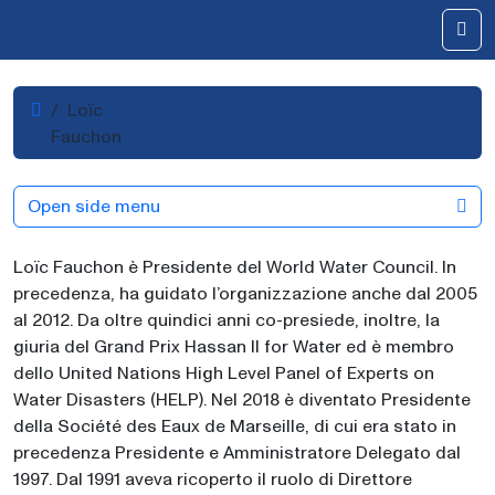
Skip to content
Me
Home
Loïc
Fauchon
Open side menu
Loïc Fauchon è Presidente del World Water Council. In
precedenza, ha guidato l’organizzazione anche dal 2005
al 2012. Da oltre quindici anni co-presiede, inoltre, la
giuria del Grand Prix Hassan II for Water ed è membro
dello United Nations High Level Panel of Experts on
Water Disasters (HELP). Nel 2018 è diventato Presidente
della Société des Eaux de Marseille, di cui era stato in
precedenza Presidente e Amministratore Delegato dal
1997. Dal 1991 aveva ricoperto il ruolo di Direttore