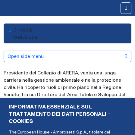
Skip to content
Me
Home
Nicola
Dell’Acqua
Open side menu
Presidente del Collegio di ARERA, vanta una lunga
carriera nella gestione ambientale e nella protezione
civile. Ha ricoperto ruoli di primo piano nella Regione
Veneto, tra cui Direttore dell’Area Tutela e Sviluppo del
Territorio (2018–2020) e Direttore Generale di ARPA
INFORMATIVA ESSENZIALE SUL
Veneto (2016–2018), oltre al ruolo di Direttore di Veneto
TRATTAMENTO DEI DATI PERSONALI –
Agricoltura dal 2021. Ha coordinato numerose
COOKIES
emergenze commissariali su scala nazionale e
regionale, con competenze specifiche in materia idrica,
The European House - Ambrosetti S.p.A., titolare del