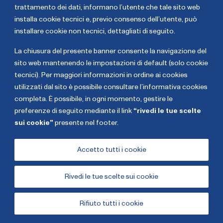
ambientale e di protezione civile.
trattamento dei dati,
informano l’utente che tale sito web
installa cookie tecnici e, previo consenso dell’utente, può
installare cookie non tecnici, dettagliati di seguito
.
Nicola
Luigi
Dell’Acqua
Decollanz
La chiusura del presente banner consente la navigazione del
sito web mantenendo le impostazioni di default (solo cookie
tecnici). Per maggiori informazioni in ordine ai cookies
utilizzati dal sito è possibile consultare l’informativa cookies
completa. È possibile, in ogni momento, gestire le
preferenze di seguito mediante il link
“rivedi le tue scelte
sui cookie”
presente nel footer.
Copyright The European House - Ambrosetti - Gennaio
2026
Accetto tutti i cookie
Rivedi le tue scelte sui cookie
Cookies
Privacy Policy
Rifiuto tutti i cookie