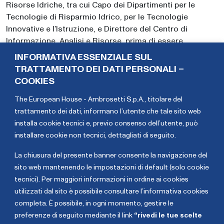
Risorse Idriche, tra cui Capo dei Dipartimenti per le
Tecnologie di Risparmio Idrico, per le Tecnologie
Innovative e l’Istruzione, e Direttore del Centro di
Informazione, Analisi e Risorse, prima di essere
nominato Vice Ministro nel 2021. Ha iniziato la sua
INFORMATIVA ESSENZIALE SUL
carriera come ingegnere presso amministrazioni
TRATTAMENTO DEI DATI PERSONALI –
regionali dei sistemi di irrigazione, progredendo
COOKIES
successivamente in ruoli tecnici e dirigenziali. Rustam
The European House - Ambrosetti S.p.A., titolare del
Karshiev è titolare di un Dottorato di Ricerca (PhD) in
trattamento dei dati,
informano l’utente che tale sito web
Scienze Tecniche e ha conseguito sia la laurea triennale
installa cookie tecnici e, previo consenso dell’utente, può
in Ingegneria Idrotecnica sia la laurea magistrale in
installare cookie non tecnici, dettagliati di seguito
.
Catasto delle Risorse Idriche presso la Tashkent
Institute of Irrigation and Agricultural Mechanization
La chiusura del presente banner consente la navigazione del
Engineers (TIIAME) National Research University.
sito web mantenendo le impostazioni di default (solo cookie
tecnici). Per maggiori informazioni in ordine ai cookies
Maria
Eric
utilizzati dal sito è possibile consultare l’informativa cookies
Spena
Mamer
completa. È possibile, in ogni momento, gestire le
preferenze di seguito mediante il link
“rivedi le tue scelte