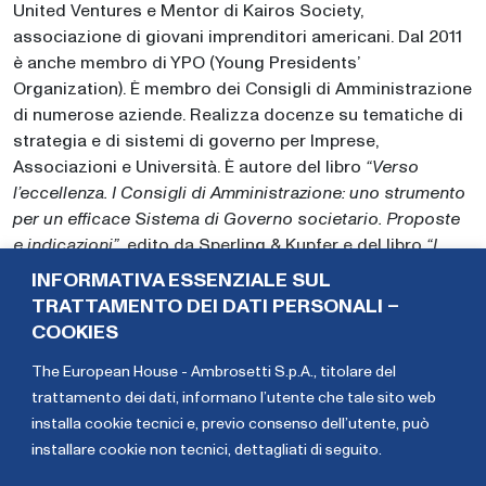
United Ventures e Mentor di Kairos Society,
associazione di giovani imprenditori americani. Dal 2011
è anche membro di YPO (Young Presidents’
Organization). È membro dei Consigli di Amministrazione
di numerose aziende. Realizza docenze su tematiche di
strategia e di sistemi di governo per Imprese,
Associazioni e Università. È autore del libro
“Verso
l’eccellenza. I Consigli di Amministrazione: uno strumento
per un efficace Sistema di Governo societario. Proposte
e indicazioni”
, edito da Sperling & Kupfer e del libro
“I
Riferimenti Fondamentali della Gestione Strategica – I
INFORMATIVA ESSENZIALE SUL
paradigmi del Sistema Impresa”
, edito da IPSOA. Ha
TRATTAMENTO DEI DATI PERSONALI –
fondato e continua a presiedere importanti
Think Tank
,
COOKIES
tra questi:
“Observatory on Europe”
a Bruxelles,
The European House - Ambrosetti S.p.A., titolare del
“Osservatorio sull’eccellenza dei Sistemi di Governo in
trattamento dei dati,
informano l’utente che tale sito web
Italia”
,
“Meridiano Sanità”
,
“Cashless Society”
, solo per
installa cookie tecnici e, previo consenso dell’utente, può
citarne alcuni. All’inizio della carriera, prima di The
installare cookie non tecnici, dettagliati di seguito
.
European House – Ambrosetti, ha lavorato in Finanza
(BNP Paribas), nel Corporate Finance e come trader alla