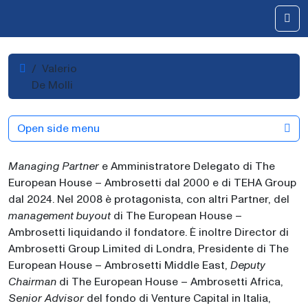
Skip to content
Me
Home
Valerio
De Molli
Open side menu
Managing Partner
e Amministratore Delegato di The
European House – Ambrosetti dal 2000 e di TEHA Group
dal 2024. Nel 2008 è protagonista, con altri Partner, del
management buyout
di The European House –
Ambrosetti liquidando il fondatore. È inoltre Director di
Ambrosetti Group Limited di Londra, Presidente di The
European House – Ambrosetti Middle East,
Deputy
Chairman
di The European House – Ambrosetti Africa,
Senior Advisor
del fondo di Venture Capital in Italia,