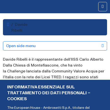
Skip to content
Me
Home
Davide
Ribelli
Open side menu
Davide Ribelli è il rappresentante dell’IISS Carlo Alberto
Dalla Chiesa di Montefiascone, che ha vinto
la
Challenge
lanciata dalla Community Valore Acqua per
l’Italia con la rete dei Licei TRED. I ragazzi sono stati
chiamati a realizzare un progetto di comunicazione per
INFORMATIVA ESSENZIALE SUL
raccontare in modo efficace il tema dell’acqua rispetto al
TRATTAMENTO DEI DATI PERSONALI –
pubblico
target
Adulti.
COOKIES
The European House - Ambrosetti S.p.A., titolare del
Paolo
Linda