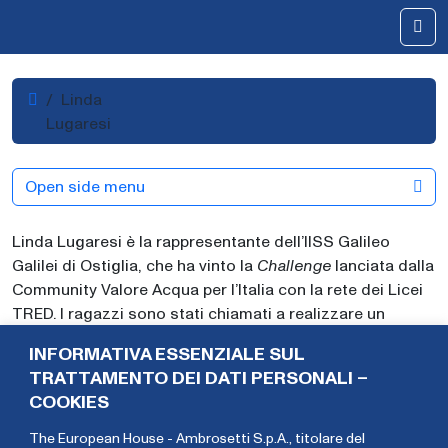
Skip to content
Me
Home
Linda
Lugaresi
Open side menu
Linda Lugaresi è la rappresentante dell’IISS Galileo
Galilei di Ostiglia, che ha vinto la
Challenge
lanciata dalla
Community Valore Acqua per l’Italia con la rete dei Licei
TRED. I ragazzi sono stati chiamati a realizzare un
progetto di comunicazione per raccontare in modo
INFORMATIVA ESSENZIALE SUL
efficace il tema dell’acqua rispetto al
TRATTAMENTO DEI DATI PERSONALI –
pubblico
target
Bambini.
COOKIES
The European House - Ambrosetti S.p.A., titolare del
Davide
Federico