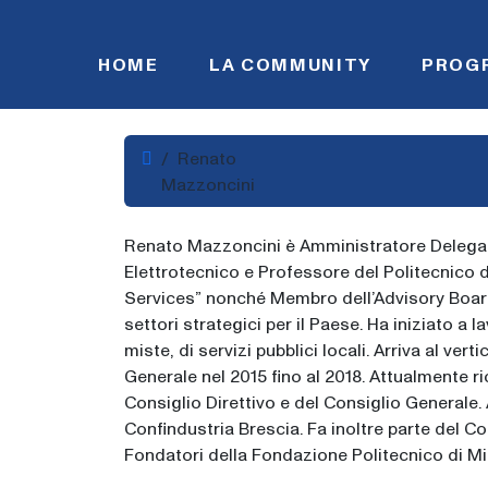
Skip to content
HOME
LA COMMUNITY
PROG
Home
Renato
Mazzoncini
Renato Mazzoncini è Amministratore Delegat
Elettrotecnico e Professore del Politecnico 
Services” nonché Membro dell’Advisory Board.
settori strategici per il Paese. Ha iniziato a 
miste, di servizi pubblici locali. Arriva al v
Generale nel 2015 fino al 2018. Attualmente ric
Consiglio Direttivo e del Consiglio Generale
Confindustria Brescia. Fa inoltre parte del Co
Fondatori della Fondazione Politecnico di Mi