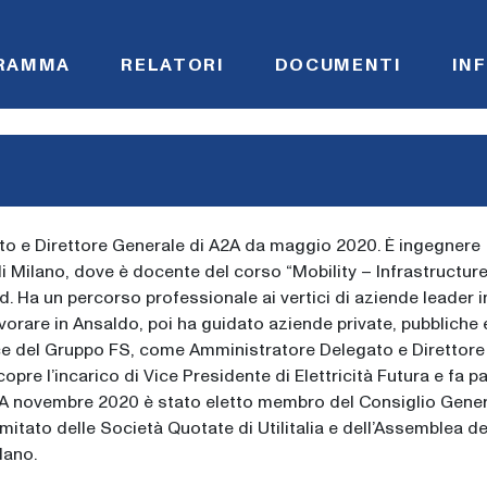
RAMMA
RELATORI
DOCUMENTI
IN
o e Direttore Generale di A2A da maggio 2020. È ingegnere
di Milano, dove è docente del corso “Mobility – Infrastructur
 Ha un percorso professionale ai vertici di aziende leader i
lavorare in Ansaldo, poi ha guidato aziende private, pubbliche 
ertice del Gruppo FS, come Amministratore Delegato e Direttore
opre l’incarico di Vice Presidente di Elettricità Futura e fa pa
. A novembre 2020 è stato eletto membro del Consiglio Gener
mitato delle Società Quotate di Utilitalia e dell’Assemblea de
lano.