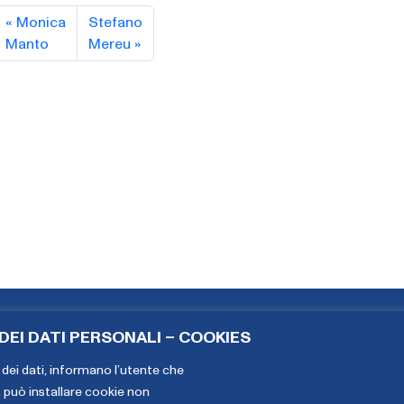
Monica
Stefano
Manto
Mereu
EI DATI PERSONALI – COOKIES
Copyright The European House - Ambrosetti - Gennaio 2026
dei dati,
informano l’utente che
, può installare cookie non