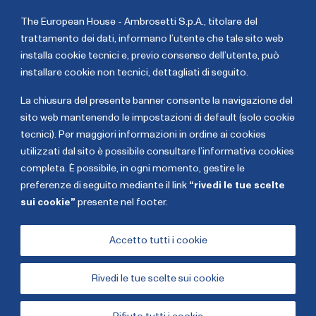
crescente responsabilità e contribuendo alla
The European House - Ambrosetti S.p.A., titolare del
privatizzazione della società. Nel 2019 entra in Italgas
trattamento dei dati,
informano l’utente che tale sito web
come Amministratore Delegato di Gaxa, la società di
installa cookie tecnici e, previo consenso dell’utente, può
vendita di gas del Gruppo dedicata al progetto di
installare cookie non tecnici, dettagliati di seguito
.
metanizzazione della Sardegna. A ottobre 2023 assume
il ruolo di Presidente di Nepta e di responsabile del
La chiusura del presente banner consente la navigazione del
settore idrico del Gruppo.
sito web mantenendo le impostazioni di default (solo cookie
tecnici). Per maggiori informazioni in ordine ai cookies
Renato
Livia
utilizzati dal sito è possibile consultare l’informativa cookies
Mazzoncini
Peiser
completa. È possibile, in ogni momento, gestire le
preferenze di seguito mediante il link
“rivedi le tue scelte
sui cookie”
presente nel footer.
Copyright The European House - Ambrosetti - Gennaio
2026
Accetto tutti i cookie
Rivedi le tue scelte sui cookie
Cookies
Privacy Policy