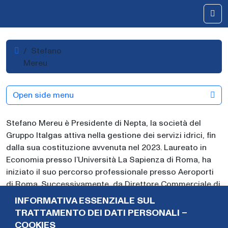
Skip to content
Me
Home
Stefano
Mereu
Open side menu
Stefano Mereu è Presidente di Nepta, la società del
Gruppo Italgas attiva nella gestione dei servizi idrici, fin
dalla sua costituzione avvenuta nel 2023. Laureato in
Economia presso l’Università La Sapienza di Roma, ha
iniziato il suo percorso professionale presso Aeroporti
di Roma. Successivamente, da Direttore Commerciale di
Grandi Stazioni (gruppo Ferrovie dello Stato), ha
INFORMATIVA ESSENZIALE SUL
partecipato alla riqualifica delle 14 principali stazioni
TRATTAMENTO DEI DATI PERSONALI –
italiane dedicate all’alta velocità assumendo ruoli di
COOKIES